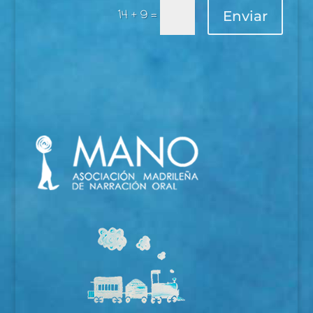
14 + 9
=
Enviar