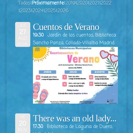
Todos
Próximamente
2019
2020
2021
2022
2023
2024
2025
2026
Cuentos de Verano
JUE
27
19:30
Jardín de los cuentos, Biblioteca
AGO
Sancho Panza, Collado-Villalba Madrid
2026
There was an old lady...
VIE
20
17:30
Biblioteca de Laguna de Duero,
NOV