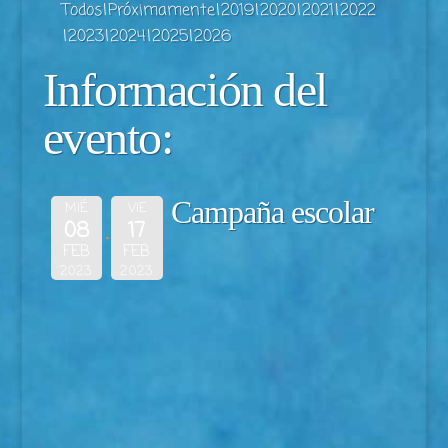
Todos
Próximamente
2019
2020
2021
2022
2023
2024
2025
2026
Información del
evento:
Campaña escolar
MIÉ
VIE
08
17
FEB
FEB
2023
2023