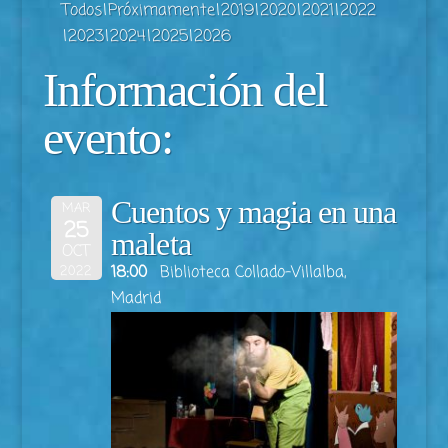
Todos
Próximamente
2019
2020
2021
2022
2023
2024
2025
2026
Información del
evento:
Cuentos y magia en una
MAR
25
maleta
OCT
18:00
Biblioteca Collado-Villalba,
2022
Madrid